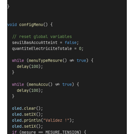
}
void
configMenu
() {
  // reset global variables
  seuilBasAccuAtteint = 
false
;
  quantiteElectriciteTotale = 
0
;
while
 (
menuTypeMesure
() != 
true
) {
delay
(
100
);
  } 
while
 (
menuAccu
() != 
true
) {
delay
(
100
);
  } 
oled
.
clear
();
oled
.
set2X
();
oled
.
println
(
"Validez !"
);
oled
.
set1X
();
if
 (mesure == MESURE_TENSION) {