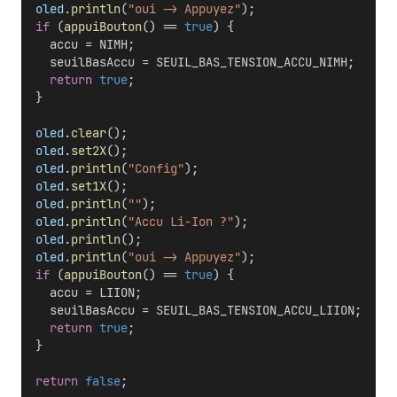
oled
.
println
(
"oui -> Appuyez"
);   
if
 (
appuiBouton
() == 
true
) {
    accu = NIMH;
    seuilBasAccu = SEUIL_BAS_TENSION_ACCU_NIMH;    
return
true
;
  }
oled
.
clear
();
oled
.
set2X
();
oled
.
println
(
"Config"
);
oled
.
set1X
();
oled
.
println
(
""
);  
oled
.
println
(
"Accu Li-Ion ?"
);
oled
.
println
();
oled
.
println
(
"oui -> Appuyez"
);   
if
 (
appuiBouton
() == 
true
) {
    accu = LIION;
    seuilBasAccu = SEUIL_BAS_TENSION_ACCU_LIION;    
return
true
;
  }
return
false
;