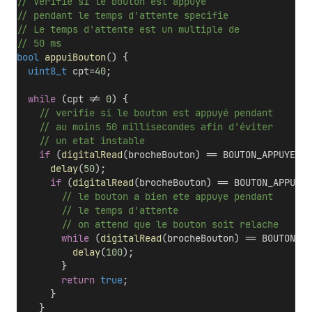
// Verifie si le bouton est appuye
// pendant le temps d'attente specifie
// Le temps d'attente est un multiple de 
// 50 ms
bool
appuiBouton
() {
uint8_t
 cpt=
40
;
while
 (cpt != 
0
) {
    // verifie si le bouton est appuyé pendant 
    // au moins 50 millisecondes afin d'éviter
    // un etat instable
if
 (
digitalRead
(brocheBouton) == BOUTON_APPUYE) {
delay
(
50
);
if
 (
digitalRead
(brocheBouton) == BOUTON_APPUYE)
        // le bouton a bien ete appuye pendant 
        // le temps d'attente
        // on attend que le bouton soit relache
while
 (
digitalRead
(brocheBouton) == BOUTON_AP
delay
(
100
);
        }
return
true
;
      }
    }