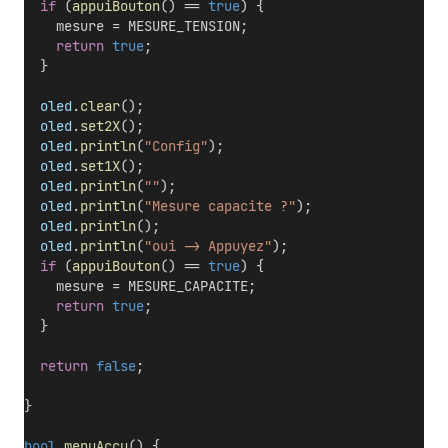
if
 (
appuiBouton
() == 
true
) {
    mesure = MESURE_TENSION;
return
true
;
  }
oled
.
clear
();
oled
.
set2X
();
oled
.
println
(
"Config"
);
oled
.
set1X
();
oled
.
println
(
""
);  
oled
.
println
(
"Mesure capacite ?"
);
oled
.
println
();
oled
.
println
(
"oui -> Appuyez"
);  
if
 (
appuiBouton
() == 
true
) {
    mesure = MESURE_CAPACITE;
return
true
;
  }
return
false
;
}
bool
menuAccu
() {