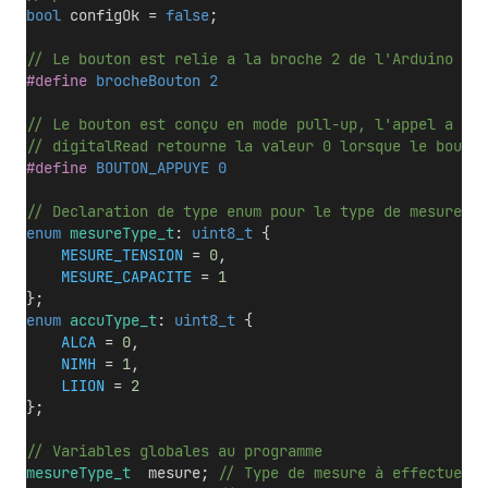
bool
 configOk = 
false
;
// Le bouton est relie a la broche 2 de l'Arduino Uno
#define
 brocheBouton 2
// Le bouton est conçu en mode pull-up, l'appel a la 
// digitalRead retourne la valeur 0 lorsque le bouton
#define
 BOUTON_APPUYE 0
// Declaration de type enum pour le type de mesure et
enum
mesureType_t
: 
uint8_t
 {
MESURE_TENSION
 = 
0
, 
MESURE_CAPACITE
 = 
1
};
enum
accuType_t
: 
uint8_t
 {
ALCA
 = 
0
,
NIMH
 = 
1
, 
LIION
 = 
2
};
// Variables globales au programme 
mesureType_t
  mesure;
 // Type de mesure à effectuer (