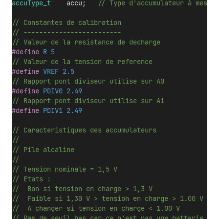
accuType_t
    accu;
   // Type d'accumulateur à mesure
// Constantes de calibration 
// -------------------------
// Valeur de la resistance de decharge
#define
 R 5
// Valeur de la tension de reference
#define
 VREF 2.5
// Rapport pont diviseur utilise sur A0
#define
 PDIV0 2.49
// Rapport pont diviseur utilise sur A1
#define
 PDIV1 2.49
// Caracteristiques des accumulateurs
// 
// Pile alcaline
// 
// Tension nominale = 1,5 V
// Etats :
//  Bon si tension en charge > 1,3 V
//  Faible si 1,30 V > tension en charge > 1.00 V
//  A changer si tension en charge < 1.00 V 
// Pas de seuil bas car ce n'est pas une batterie rec