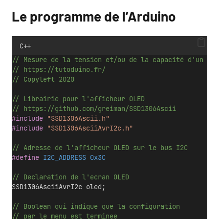
Le programme de l’Arduino
C++
// Mesure de la tension et/ou de la capacité d'un acc
// https://tutoduino.fr/
// Copyleft 2020
// Librairie pour l'afficheur OLED
// https://github.com/greiman/SSD1306Ascii
#include
"SSD1306Ascii.h"
#include
"SSD1306AsciiAvrI2c.h"
// Adresse de l'afficheur OLED sur le bus I2C
#define
 I2C_ADDRESS 0x3C
// Declaration de l'ecran OLED
SSD1306AsciiAvrI2c oled;
// Boolean qui indique que la configuration 
// par le menu est terminee