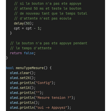
    // si le bouton n'a pas ete appuye
    // attend 50 ms et teste le bouton
    // de nouveau tant que le temps total
    // d'attente n'est pas ecoule
delay
(
50
);
    cpt = cpt - 
1
;  
  }
  // le bouton n'a pas ete appuye pendant
  // le temps d'attente
return
false
;
}
bool
menuTypeMesure
() {
oled
.
clear
();
oled
.
set2X
();
oled
.
println
(
"Config"
);
oled
.
set1X
();
oled
.
println
(
""
);
oled
.
println
(
"Mesure tension ?"
);
oled
.
println
();
oled
.
println
(
"oui -> Appuyez"
);  