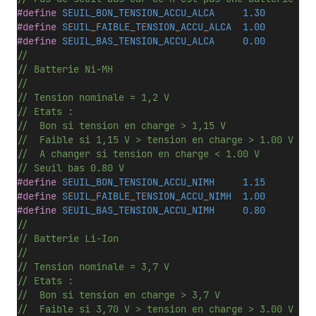
#define
 SEUIL_BON_TENSION_ACCU_ALCA     1.30
#define
 SEUIL_FAIBLE_TENSION_ACCU_ALCA  1.00
#define
 SEUIL_BAS_TENSION_ACCU_ALCA     0.00
//
// Batterie Ni-MH
//
// Tension nominale = 1,2 V
// Etats :
//  Bon si tension en charge > 1,15 V
//  Faible si 1,15 V > tension en charge > 1.00 V
//  A changer si tension en charge < 1.00 V 
// Seuil bas 0.80 V
#define
 SEUIL_BON_TENSION_ACCU_NIMH     1.15
#define
 SEUIL_FAIBLE_TENSION_ACCU_NIMH  1.00
#define
 SEUIL_BAS_TENSION_ACCU_NIMH     0.80
//
// Batterie Li-Ion
//
// Tension nominale = 3,7 V
// Etats :
//  Bon si tension en charge > 3,7 V
//  Faible si 3,70 V > tension en charge > 3.00 V