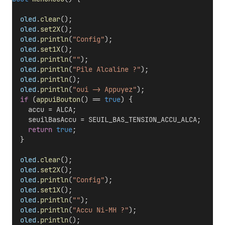
oled
.
clear
();
oled
.
set2X
();
oled
.
println
(
"Config"
);
oled
.
set1X
();
oled
.
println
(
""
);  
oled
.
println
(
"Pile Alcaline ?"
);
oled
.
println
();
oled
.
println
(
"oui -> Appuyez"
);   
if
 (
appuiBouton
() == 
true
) {
    accu = ALCA;
    seuilBasAccu = SEUIL_BAS_TENSION_ACCU_ALCA;    
return
true
;
  }
oled
.
clear
();
oled
.
set2X
();  
oled
.
println
(
"Config"
);
oled
.
set1X
();
oled
.
println
(
""
);  
oled
.
println
(
"Accu Ni-MH ?"
);
oled
.
println
();