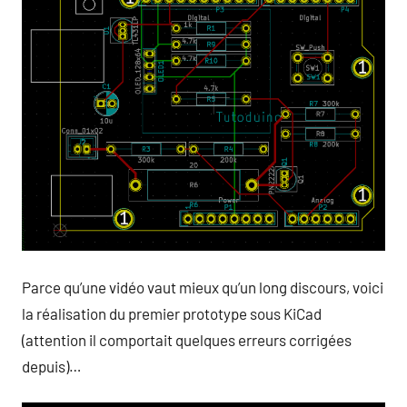
Parce qu’une vidéo vaut mieux qu’un long discours, voici
la réalisation du premier prototype sous KiCad
(attention il comportait quelques erreurs corrigées
depuis)…