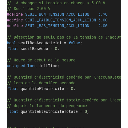
//  A changer si tension en charge < 3.00 V 
// Seuil bas 2.00 V
#define
 SEUIL_BON_TENSION_ACCU_LIION    3.70
#define
 SEUIL_FAIBLE_TENSION_ACCU_LIION 3.00
#define
 SEUIL_BAS_TENSION_ACCU_LIION    2.00
// Détection de seuil bas de la tension de l'accumula
bool
 seuilBasAccuAtteint = 
false
;
float
 seuilBasAccu = 
0
;
// Heure de début de la mesure
unsigned
long
 initTime;
// Quantité d'électricité générée par l'accumulateur
// lors de la dernière seconde
float
 quantiteElectricite = 
0
;
// Quantité d'électricité totale générée par l'accumu
// depuis le lancement du programme
float
 quantiteElectriciteTotale = 
0
;