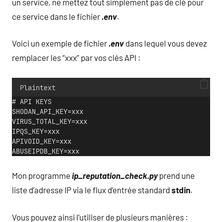
un service, ne mettez tout simplement pas de clé pour
ce service dans le fichier
.env
.
Voici un exemple de fichier
.env
dans lequel vous devez
remplacer les “xxx” par vos clés API :
Plaintext
# API KEYS
SHODAN_API_KEY=xxx
VIRUS_TOTAL_KEY=xxx
IPQS_KEY=xxx
APIVOID_KEY=xxx
ABUSEIPDB_KEY=xxx
Mon programme
ip_reputation_check.py
prend une
liste d’adresse IP via le flux d’entrée standard
stdin
.
Vous pouvez ainsi l’utiliser de plusieurs manières :