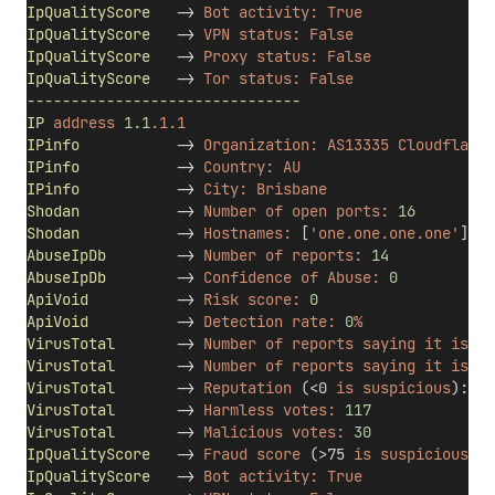
IpQualityScore
   -> 
Bot
activity:
True
IpQualityScore
   -> 
VPN
status:
False
IpQualityScore
   -> 
Proxy
status:
False
IpQualityScore
   -> 
Tor
status:
False
-------------------------------
IP
address
1.1
.1.1
IPinfo
           -> 
Organization:
AS13335
Cloudflare,
IPinfo
           -> 
Country:
AU
IPinfo
           -> 
City:
Brisbane
Shodan
           -> 
Number
of
open
ports:
16
Shodan
           -> 
Hostnames:
 [
'one.one.one.one'
]
AbuseIpDb
        -> 
Number
of
reports:
14
AbuseIpDb
        -> 
Confidence
of
Abuse:
0
ApiVoid
          -> 
Risk
score:
0
ApiVoid
          -> 
Detection
rate:
0
%
VirusTotal
       -> 
Number
of
reports
saying
it
is
ma
VirusTotal
       -> 
Number
of
reports
saying
it
is
su
VirusTotal
       -> 
Reputation
 (<0 
is
suspicious
): 11
VirusTotal
       -> 
Harmless
votes:
117
VirusTotal
       -> 
Malicious
votes:
30
IpQualityScore
   -> 
Fraud
score
 (>75 
is
suspicious
): 
IpQualityScore
   -> 
Bot
activity:
True