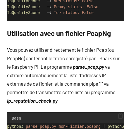
IpQualityScore
   -> 
VPN
status:
False
IpQualityScore
   -> 
Proxy
status:
False
IpQualityScore
   -> 
Tor
status:
False
Utilisation avec un fichier PcapNg
Vous pouvez utiliser directement le fichier Pcap (ou
PcapNg) contenant le trafic enregistré par TShark sur
le Raspberry Pi. Le programme
parse_pcap.py
va
extraire automatiquement la liste d’adresses IP
externes de ce fichier, et la commande pipe “|” va
permettre de transmettre cette liste au programme
ip_reputation_check.p
y
Bash
python3
parse_pcap.py
mon-fichier.pcapng
 | 
python3
ip