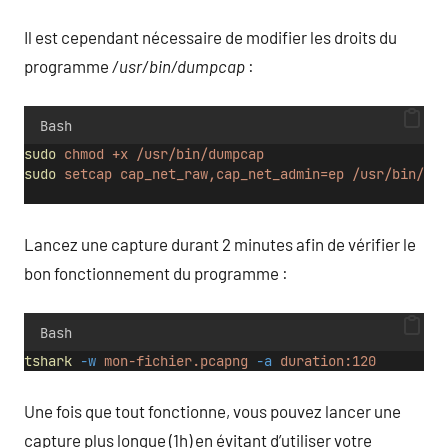
Il est cependant nécessaire de modifier les droits du
programme
/usr/bin/dumpcap
:
Bash
sudo
chmod
+x
/usr/bin/dumpcap
sudo
setcap
cap_net_raw,cap_net_admin=ep
/usr/bin/dum
Lancez une capture durant 2 minutes afin de vérifier le
bon fonctionnement du programme :
Bash
tshark
-w
mon-fichier.pcapng
-a
duration:120
Une fois que tout fonctionne, vous pouvez lancer une
capture plus longue (1h) en évitant d’utiliser votre