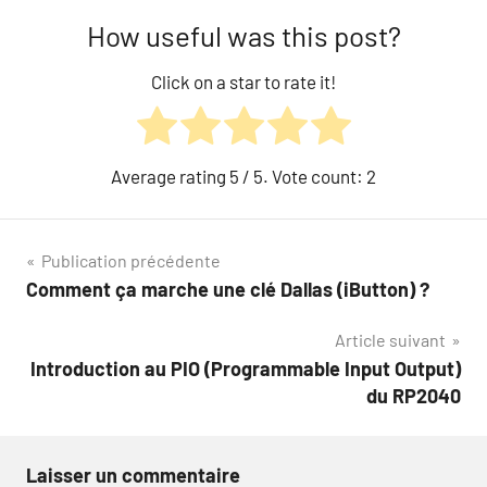
How useful was this post?
Click on a star to rate it!
Average rating
5
/ 5. Vote count:
2
Navigation
Publication précédente
Comment ça marche une clé Dallas (iButton) ?
de
Article suivant
l’article
Introduction au PIO (Programmable Input Output)
du RP2040
Laisser un commentaire