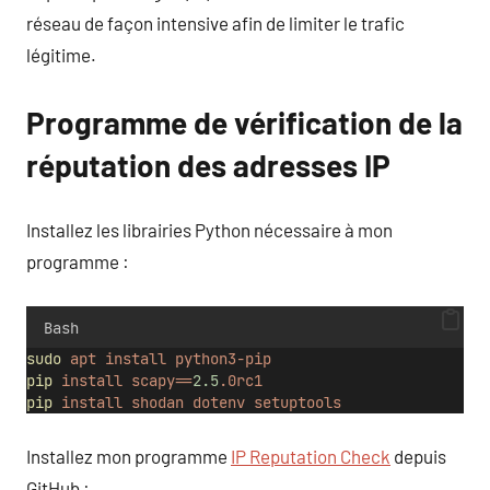
réseau de façon intensive afin de limiter le trafic
légitime.
Programme de vérification de la
réputation des adresses IP
Installez les librairies Python nécessaire à mon
programme :
Bash
sudo
apt
install
python3-pip
pip
install
scapy==
2.5
.0rc1
pip
install
shodan
dotenv
setuptools
Installez mon programme
IP Reputation Check
depuis
GitHub :