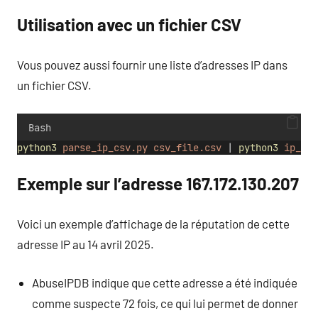
Utilisation avec un fichier CSV
Vous pouvez aussi fournir une liste d’adresses IP dans
un fichier CSV.
Bash
python3
parse_ip_csv.py
csv_file.csv
 | 
python3
ip_rep
Exemple sur l’adresse 167.172.130.207
Voici un exemple d’affichage de la réputation de cette
adresse IP au 14 avril 2025.
AbuseIPDB indique que cette adresse a été indiquée
comme suspecte 72 fois, ce qui lui permet de donner