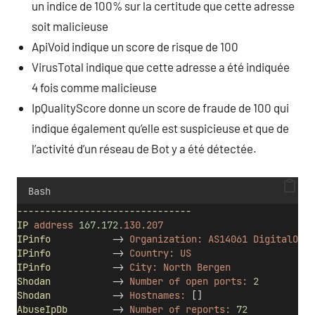
un indice de 100% sur la certitude que cette adresse
soit malicieuse
ApiVoid indique un score de risque de 100
VirusTotal indique que cette adresse a été indiquée
4 fois comme malicieuse
IpQualityScore donne un score de fraude de 100 qui
indique également qu’elle est suspicieuse et que de
l’activité d’un réseau de Bot y a été détectée.
Bash
-------------------------------
IP
address
167.172
.130.207
IPinfo
           -> 
Organization:
AS14061
DigitalOcea
IPinfo
           -> 
Country:
US
IPinfo
           -> 
City:
North
Bergen
Shodan
           -> 
Number
of
open
ports:
2
Shodan
           -> 
Hostnames:
 []
AbuseIpDb
        -> 
Number
of
reports:
72