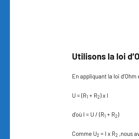
Utilisons la loi d
En appliquant la loi d’Ohm e
U = (R
+ R
) x I
1
2
d’où I = U / (R
+ R
)
1
2
Comme U
= I x R
,nous a
2
2