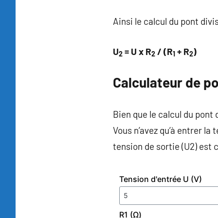
Ainsi le calcul du pont divi
U
= U x R
/ (R
+ R
)
2
2
1
2
Calculateur de po
Bien que le calcul du pont d
Vous n’avez qu’à entrer la t
tension de sortie (U2) est