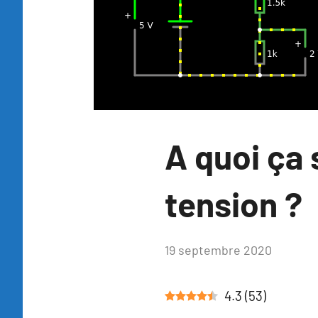
Blog
A quoi ça 
tension ?
par
19 septembre 2020
4
Tutoduino
commen
4.3
(
53
)