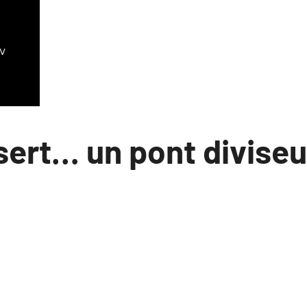
sert… un pont diviseu
taires