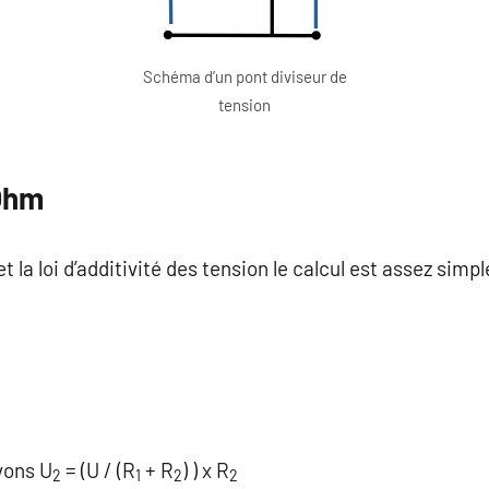
Schéma d’un pont diviseur de
tension
’Ohm
t la loi d’additivité des tension le calcul est assez simpl
vons U
= (U / (R
+ R
) ) x R
2
1
2
2