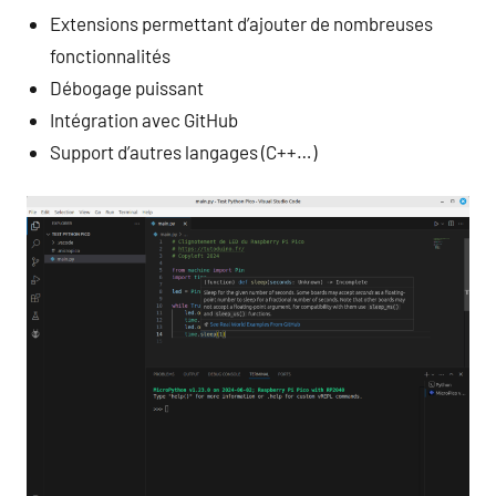
Extensions permettant d’ajouter de nombreuses
fonctionnalités
Débogage puissant
Intégration avec GitHub
Support d’autres langages (C++…)