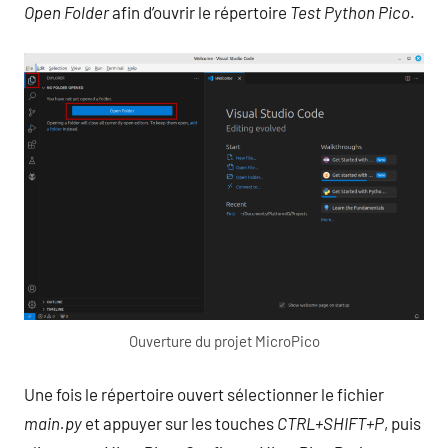
Open Folder
afin d’ouvrir le répertoire
Test Python Pico
.
Ouverture du projet MicroPico
Une fois le répertoire ouvert sélectionner le fichier
main.py
et appuyer sur les touches
CTRL+SHIFT+P
, puis