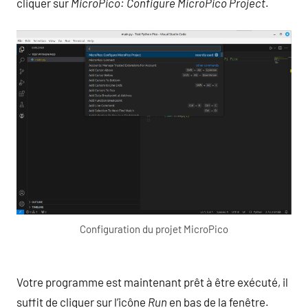
cliquer sur
MicroPico: Configure MicroPico Project
.
Configuration du projet MicroPico
Votre programme est maintenant prêt à être exécuté, il
suffit de cliquer sur l’icône
Run
en bas de la fenêtre.