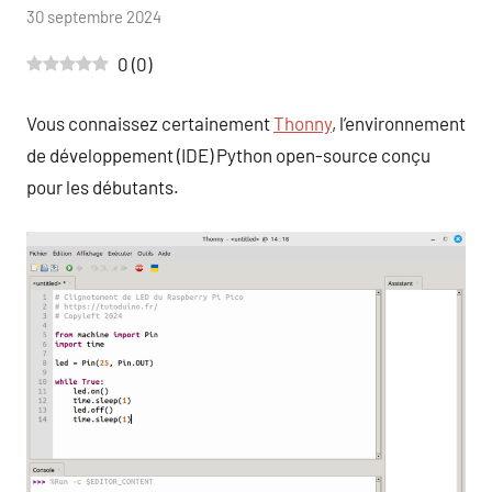
par
30 septembre 2024
1
Tutoduino
commentaire
0
(
0
)
Vous connaissez certainement
Thonny
, l’environnement
de développement (IDE) Python open-source conçu
pour les débutants.