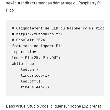
s’exécuter directement au démarrage du Raspberry Pi
Pico.
# Clignotement de LED du Raspberry Pi Pico

# https://tutoduino.fr/

# Copyleft 2024

from machine import Pin

import time

led = Pin(25, Pin.OUT)

while True:

    led.on()

    time.sleep(1)

    led.off()

    time.sleep(1)
Dans Visual Studio Code, cliquer sur l’icône
Explorer
et