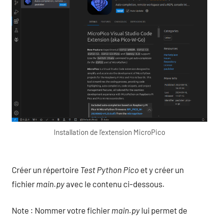
Installation de l’extension MicroPico
Créer un répertoire
Test Python Pico
et y créer un
fichier
main.py
avec le contenu ci-dessous.
Note : Nommer votre fichier
main.py
lui permet de