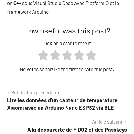
en
C++
sous Visual Studio Code avec PlatformIO
et le
framework Arduino.
How useful was this post?
Click on a star to rate it!
No votes so far! Be the first to rate this post.
Navigation
Publication précédente
Lire les données d’un capteur de temperature
de
Xiaomi avec un Arduino Nano ESP32 via BLE
l’article
Article suivant
A la découverte de FIDO2 et des Passkeys