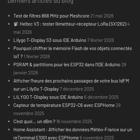
Derniers articles du blog
Test de filtres 868 MHz pour Meshcore
21 mai 2026
Heltec V3 : tester l’émetteur-récepteur LoRa (SX1262)
4
mai 2026
Lilygo T-Display S3 sous IDE Arduino
7 février 2026
Pourquoi chiffrer la mémoire Flash de vos objets connectés
IoT ?
1 février 2026
PSRAM & partitions pour les ESP32 dans l’IDE Arduino
28
janvier 2026
Afficher l’heure des prochains passages de votre bus IdFM
sur un LilyGo T-Display
7 décembre 2025
LILYGO T-Display sous IDE Arduino
6 décembre 2025
Capteur de température ESP32-C6 avec ESPHome
29
novembre 2025
C’est quoi… un dBm ?
16 novembre 2025
Home Assistant : Afficher les données Météo-France sur un
reTerminal E1001 avec ESPHome
6 novembre 2025