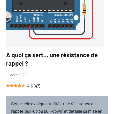
A quoi ça sert… une résistance de
Blog
rappel ?
par
19 août 2020
7
Tutoduino
commentaires
4.6
(
47
)
Cet article explique l’utilité d’une résistance de
rappel (pull-up ou pull-down) et détaille sa mise en