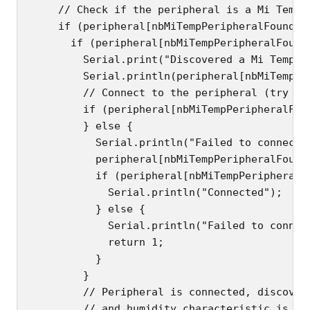
    // Check if the peripheral is a Mi Temper
    if (peripheral[nbMiTempPeripheralFound].h
      if (peripheral[nbMiTempPeripheralFound]
        Serial.print("Discovered a Mi Tempera
        Serial.println(peripheral[nbMiTempPer
        // Connect to the peripheral (try it 
        if (peripheral[nbMiTempPeripheralFoun
        } else {

          Serial.println("Failed to connect, 
          peripheral[nbMiTempPeripheralFound]
          if (peripheral[nbMiTempPeripheralFo
            Serial.println("Connected");

          } else {

            Serial.println("Failed to connect
            return 1;

          }

        }

        // Peripheral is connected, discover 
        // and humidity characteristic is ava