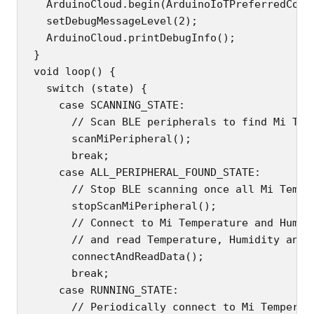
  ArduinoCloud.begin(ArduinoIoTPreferredConne
  setDebugMessageLevel(2);

  ArduinoCloud.printDebugInfo();

}

void loop() {

  switch (state) {

    case SCANNING_STATE:

      // Scan BLE peripherals to find Mi Temp
      scanMiPeripheral();

      break;

    case ALL_PERIPHERAL_FOUND_STATE:

      // Stop BLE scanning once all Mi Tempe
      stopScanMiPeripheral();

      // Connect to Mi Temperature and Humidi
      // and read Temperature, Humidity and B
      connectAndReadData();

      break;

    case RUNNING_STATE:

      // Periodically connect to Mi Temperatu