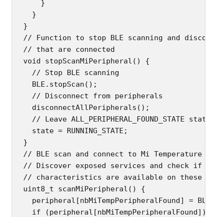
    }

  }

}

// Function to stop BLE scanning and disconne
// that are connected

void stopScanMiPeripheral() {

  // Stop BLE scanning

  BLE.stopScan();

  // Disconnect from peripherals

  disconnectAllPeripherals();

  // Leave ALL_PERIPHERAL_FOUND_STATE state t
  state = RUNNING_STATE;

}

// BLE scan and connect to Mi Temperature and
// Discover exposed services and check if req
// characteristics are available on these per
uint8_t scanMiPeripheral() {

  peripheral[nbMiTempPeripheralFound] = BLE.a
  if (peripheral[nbMiTempPeripheralFound]) {
