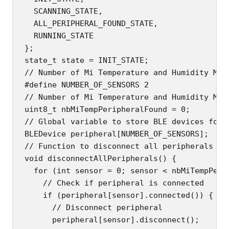
  SCANNING_STATE,

  ALL_PERIPHERAL_FOUND_STATE,

  RUNNING_STATE

};

state_t state = INIT_STATE;

// Number of Mi Temperature and Humidity Moni
#define NUMBER_OF_SENSORS 2

// Number of Mi Temperature and Humidity Moni
uint8_t nbMiTempPeripheralFound = 0;

// Global variable to store BLE devices found
BLEDevice peripheral[NUMBER_OF_SENSORS];

// Function to disconnect all peripherals fou
void disconnectAllPeripherals() {

  for (int sensor = 0; sensor < nbMiTempPerip
    // Check if peripheral is connected

    if (peripheral[sensor].connected()) {

      // Disconnect peripheral

      peripheral[sensor].disconnect();
