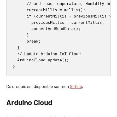
      // and read Temperature, Humidity and B
      currentMillis = millis();

      if (currentMillis - previousMillis >= p
        previousMillis = currentMillis;

        connectAndReadData();

      }

      break;

  }

  // Update Arduino IoT Cloud

  ArduinoCloud.update();

}
Ce croquis est disponible sur mon
Github
.
Arduino Cloud