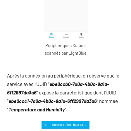
Périphériques Xiaomi
scannés par LightBlue
Après la connexion au périphérique, on observe que le
service avec l’UUID “
ebe0ccb0-7a0a-4b0c-8a1a-
6ff2997da3a6
” expose la caractéristique dont l’UUID
“
ebe0ccc1-7a0a-4b0c-8a1a-6ff2997da3a6
” nommée
“
Temperature and Humidity
“.