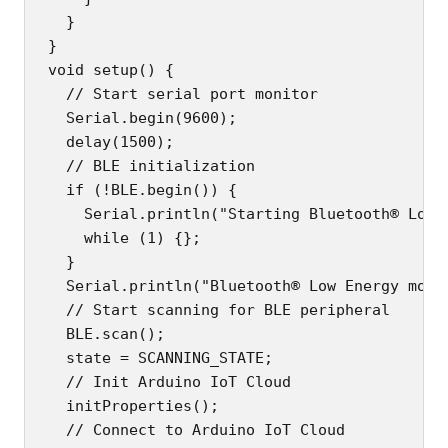
  }

}

void setup() {

  // Start serial port monitor

  Serial.begin(9600);

  delay(1500);

  // BLE initialization

  if (!BLE.begin()) {

    Serial.println("Starting Bluetooth® Low E
    while (1) {};

  }

  Serial.println("Bluetooth® Low Energy modul
  // Start scanning for BLE peripheral

  BLE.scan();

  state = SCANNING_STATE;

  // Init Arduino IoT Cloud

  initProperties();

  // Connect to Arduino IoT Cloud
