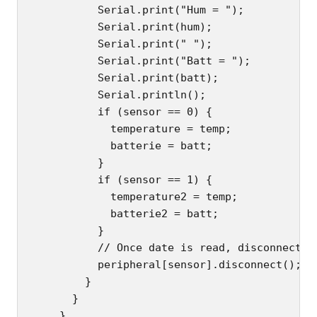
          Serial.print("Hum = ");

          Serial.print(hum);

          Serial.print(" ");

          Serial.print("Batt = ");

          Serial.print(batt);

          Serial.println();

          if (sensor == 0) {

            temperature = temp;

            batterie = batt;

          }

          if (sensor == 1) {

            temperature2 = temp;

            batterie2 = batt;

          }

          // Once date is read, disconnect fr
          peripheral[sensor].disconnect();

        }

      }

    }
