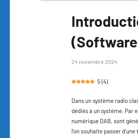
Blog
Introductio
(Software
par
24 novembre 2024
Aucun
Tutoduino
commen
5
(
4
)
Dans un système radio cla
dédiés à un système. Par 
numérique DAB, sont génér
l’on souhaite passer d’une