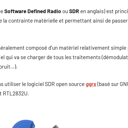
ée
Software Defined Radio
ou
SDR
en anglais) est prin
de la contrainte matérielle et permettant ainsi de passe
généralement composé d’un matériel relativement simpl
iciel qui va se charger de tous les traitements (démodulat
bruit…).
ns utiliser le logiciel SDR open source
gqrx
(basé sur GN
nt RTL2832U.