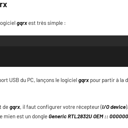
qrx
logiciel
gqrx
est très simple :
 port USB du PC, lançons le logiciel
gqrx
pour partir à la 
t de
gqrx
, il faut configurer votre récepteur (
I/O device
)
e mien est un dongle
Generic RTL2832U OEM :: 000000