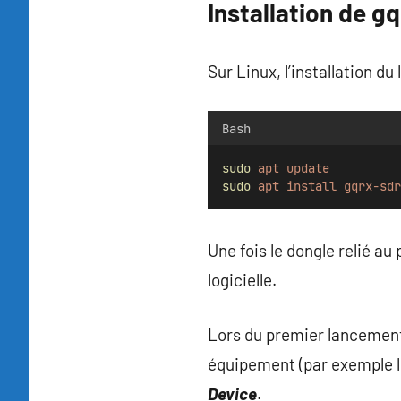
Installation de g
Sur Linux, l’installation du 
Bash
sudo
apt
update
sudo
apt
install
gqrx-sdr
Une fois le dongle relié au
logicielle.
Lors du premier lancemen
équipement (par exemple l
Device
.