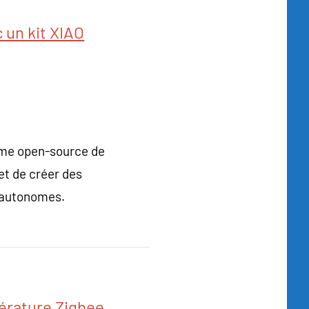
 un kit XIAO
orme open-source de
et de créer des
t autonomes.
érature Zigbee