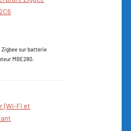
32C6
 Zigbee sur batterie
pteur MBE280.
r (Wi-Fi et
tant