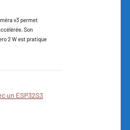
améra v3 permet
 accélérée. Son
Zero 2 W est pratique
vec un ESP32S3