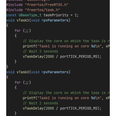
#include
"freertos/FreeRTOS.h"
#include
"freertos/task.h"
const
UBaseType_t
 taskPriority = 
1
;
void
vTask1
(
void
*
pvParameters
)
{
for
 (;;)
    {
        // Display the core on which the task is runn
printf
(
"Task1 is running on core 
%d
\n
"
, 
xPort
        // Wait 2 seconds
vTaskDelay
(
2000
 / portTICK_PERIOD_MS);
    }
}
void
vTask2
(
void
*
pvParameters
)
{
for
 (;;)
    {
        // Display the core on which the task is runn
printf
(
"Task2 is running on core 
%d
\n
"
, 
xPort
        // Wait 2 seconds
vTaskDelay
(
2000
 / portTICK_PERIOD_MS);
    }