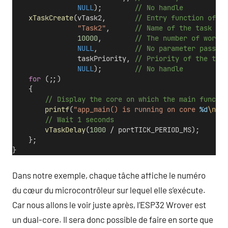
NULL
);
        // No handle
xTaskCreate
(vTask2,
       // Entry function of th
"Task2"
,
      // Name of the task
10000
,
        // The number of words 
NULL
,
         // No parameter passed 
                taskPriority,
 // Priority of the task
NULL
);
        // No handle
for
 (;;)
    {
        // Display the core on which the main functio
printf
(
"app_main() is running on core 
%d
\n
"
, 
        // Wait 1 seconds
vTaskDelay
(
1000
 / portTICK_PERIOD_MS);
    };
}
Dans notre exemple, chaque tâche affiche le numéro
du cœur du microcontrôleur sur lequel elle s’exécute.
Car nous allons le voir juste après, l’ESP32 Wrover est
un dual-core. Il sera donc possible de faire en sorte que