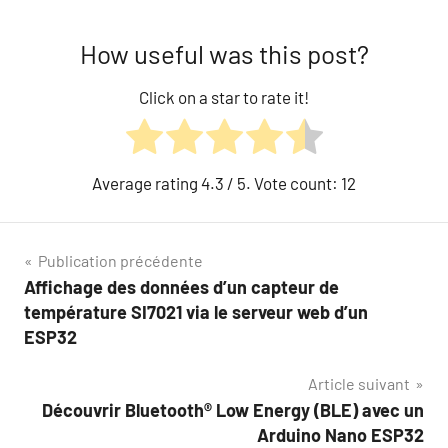
How useful was this post?
Click on a star to rate it!
Average rating
4.3
/ 5. Vote count:
12
Navigation
Publication précédente
Affichage des données d’un capteur de
de
température SI7021 via le serveur web d’un
l’article
ESP32
Article suivant
Découvrir Bluetooth® Low Energy (BLE) avec un
Arduino Nano ESP32