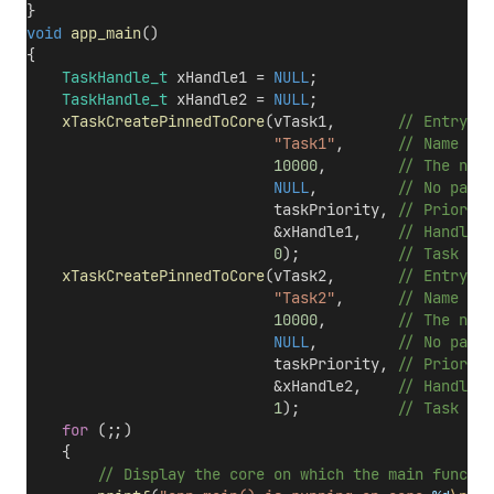
}
void
app_main
()
{
TaskHandle_t
 xHandle1 = 
NULL
;
TaskHandle_t
 xHandle2 = 
NULL
;
xTaskCreatePinnedToCore
(vTask1,
       // Entry fu
"Task1"
,
      // Name of 
10000
,
        // The numb
NULL
,
         // No param
                            taskPriority,
 // Priority
                            &xHandle1,
    // Handle t
0
);
           // Task mus
xTaskCreatePinnedToCore
(vTask2,
       // Entry fu
"Task2"
,
      // Name of 
10000
,
        // The numb
NULL
,
         // No param
                            taskPriority,
 // Priority
                            &xHandle2,
    // Handle t
1
);
           // Task mus
for
 (;;)
    {
        // Display the core on which the main functio