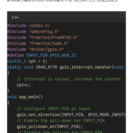
C++
#include
<stdio.h>
#include
"sdkconfig.h"
#include
"freertos/FreeRTOS.h"
#include
"freertos/task.h"
#include
"driver/gpio.h"
#define
 INPUT_PIN GPIO_NUM_32
uint32_t
 cpt = 
0
;
static
void
 IRAM_ATTR 
gpio_interrupt_handler
(
void
 *ar
{
    // Interrupt is raised, increase the counter
    cpt++;
}
void
app_main
()
{
    // Configure INPUT_PIN as input
gpio_set_direction
(INPUT_PIN, GPIO_MODE_INPUT);
    // Enable the pull-down for INPUT_PIN
gpio_pulldown_en
(INPUT_PIN);
    // Disable the pull-up for INPUT_PIN