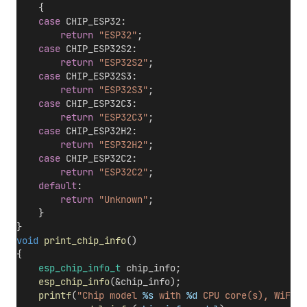
    {
case
 CHIP_ESP32:
return
"ESP32"
;
case
 CHIP_ESP32S2:
return
"ESP32S2"
;
case
 CHIP_ESP32S3:
return
"ESP32S3"
;
case
 CHIP_ESP32C3:
return
"ESP32C3"
;
case
 CHIP_ESP32H2:
return
"ESP32H2"
;
case
 CHIP_ESP32C2:
return
"ESP32C2"
;
default
:
return
"Unknown"
;
    }
}
void
print_chip_info
()
{
esp_chip_info_t
 chip_info;
esp_chip_info
(&chip_info);
printf
(
"Chip model 
%s
 with 
%d
 CPU core(s), WiFi
%s