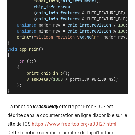
model_info
(
chip_info
.
model
),
chip_info
.
cores
,
           (
chip_info
.
features
 & CHIP_FEATURE_BT) ? 
"
           (
chip_info
.
features
 & CHIP_FEATURE_BLE) ? 
unsigned
 major_rev = 
chip_info
.
revision
 / 
100
;
unsigned
 minor_rev = 
chip_info
.
revision
 % 
100
;
printf
(
"silicon revision v
%d
.
%d
\n
"
, major_rev, mi
}
void
app_main
()
{
for
 (;;)
    {
print_chip_info
();
vTaskDelay
(
1000
 / portTICK_PERIOD_MS);
    };
}
La fonction
vTaskDelay
offerte par FreeRTOS est
décrite dans la documentation en ligne disponible sur le
site de l’OS
https://www.freertos.org/a00127.html
.
Cette fonction spécifie le nombre de top d’horloge