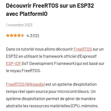
Découvrir FreeRTOS sur un ESP32
Blog
avec PlatformIO
par
1 novembre 2023
2
Tutoduino
commentaires
4.3
(
12
)
Dans ce tutoriel nous allons découvrir
FreeRTOS
sur un
ESP32 en utilisant le framework officiel d’Espressif
ESP-IDF
(IoT Development Framework) qui est basé sur
le noyau FreeRTOS.
FreeRTOS (Wikipedia)
est un système d’exploitation
temps réel open source pour microcontrôleurs. Un
système d’exploitation permet de gérer de manière
abstraite les ressources matérielles (CPU, mémoire,