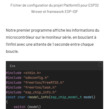
Fichier de configuration du projet PlatformIO pour ESP32
Wrover et framework ESP-IDF
Notre premier programme affiche les informations du
microcontrôleur sur le moniteur série, en bouclant à
l’infini avec une attente de 1 seconde entre chaque
boucle.
C++
#include
<stdio.h>
#include
"sdkconfig.h"
#include
"freertos/FreeRTOS.h"
#include
"freertos/task.h"
#include
"esp_chip_info.h"
const
char
*
model_info
(
esp_chip_model_t
model
)
{
switch
 (model)