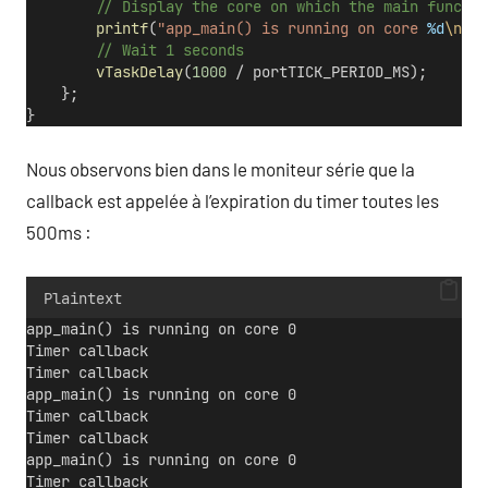
        // Display the core on which the main functio
printf
(
"app_main() is running on core 
%d
\n
"
, 
        // Wait 1 seconds
vTaskDelay
(
1000
 / portTICK_PERIOD_MS);
    };
}
Nous observons bien dans le moniteur série que la
callback est appelée à l’expiration du timer toutes les
500ms :
Plaintext
app_main() is running on core 0
Timer callback
Timer callback
app_main() is running on core 0
Timer callback
Timer callback
app_main() is running on core 0
Timer callback