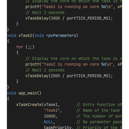
        // Display the core on which the task is runn
printf
(
"Task1 is running on core 
%d
\n
"
, 
xPort
        // Wait 3 seconds
vTaskDelay
(
3000
 / portTICK_PERIOD_MS);
    }
}
void
vTask2
(
void
*
pvParameters
)
{
for
 (;;)
    {
        // Display the core on which the task is runn
printf
(
"Task2 is running on core 
%d
\n
"
, 
xPort
        // Wait 2 seconds
vTaskDelay
(
2000
 / portTICK_PERIOD_MS);
    }
}
void
app_main
()
{
xTaskCreate
(vTask1,
       // Entry function of th
"Task1"
,
      // Name of the task
10000
,
        // The number of words 
NULL
,
         // No parameter passed 
                taskPriority,
 // Priority of the task