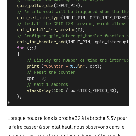
gpio_pullup_dis
(INPUT_PIN);
    // An interrupt will be triggered when the the st
gpio_set_intr_type
(INPUT_PIN, GPIO_INTR_POSEDGE);
    // Install the GPIO ISR service, which allows per
gpio_install_isr_service
(
0
);
    // Configure gpio_interrupt_handler function has 
gpio_isr_handler_add
(INPUT_PIN, gpio_interrupt_ha
for
 (;;)
    {
        // Display the number of time the interrupt w
printf
(
"Counter = 
%lu
\n
"
, cpt);
        // Reset the counter
        cpt = 
0
;
        // Wait 1 seconds
vTaskDelay
(
1000
 / portTICK_PERIOD_MS);
    };
}
Lorsque nous relions la broche 32 à la broche 3.3V pour
la faire passer à son état haut, nous observons dans le
moniteur série que le compteur indique qu’il y a eu de