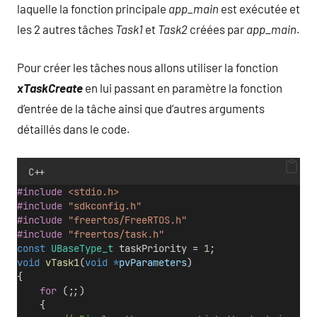
laquelle la fonction principale
app_main
est exécutée et
les 2 autres tâches
Task1
et
Task2
créées par
app_main
.
Pour créer les tâches nous allons utiliser la fonction
xTaskCreate
en lui passant en paramètre la fonction
d’entrée de la tâche ainsi que d’autres arguments
détaillés dans le code.
C++
#include
<stdio.h>
#include
"sdkconfig.h"
#include
"freertos/FreeRTOS.h"
#include
"freertos/task.h"
const
UBaseType_t
 taskPriority = 
1
;
void
vTask1
(
void
*
pvParameters
)
{
for
 (;;)
    {