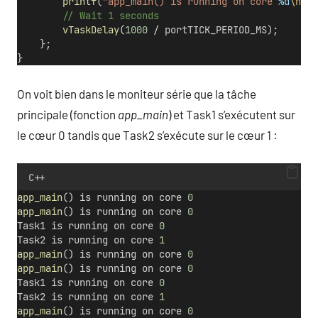
printf
(
"app_main() is running on core 
%d
\n
"
, 
        // Wait 1 seconds
vTaskDelay
(
1000
 / portTICK_PERIOD_MS);
    };
}
On voit bien dans le moniteur série que la tâche
principale (fonction
app_main
) et Task1 s’exécutent sur
le cœur 0 tandis que Task2 s’exécute sur le cœur 1 :
C++
app_main
() is running on core 
0
app_main
() is running on core 
0
Task1 is running on core 
0
Task2 is running on core 
1
app_main
() is running on core 
0
app_main
() is running on core 
0
Task1 is running on core 
0
Task2 is running on core 
1
app_main
() is running on core 
0