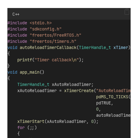
C++
#include
<stdio.h>
#include
"sdkconfig.h"
#include
"freertos/FreeRTOS.h"
#include
"freertos/timers.h"
void
autoReloadTimerCallback
(
TimerHandle_t
xTimer
)
{
printf
(
"Timer callback
\n
"
);
}
void
app_main
()
{
TimerHandle_t
 xAutoReloadTimer;
    xAutoReloadTimer = 
xTimerCreate
(
"AutoReloadTimer"
pdMS_TO_TICKS
(
500
                                    pdTRUE,
          
0
,
               
                                    autoReloadTimerCa
xTimerStart
(xAutoReloadTimer, 
0
);
for
 (;;)
    {