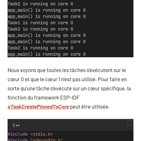
Task2 is running on core 0
app_main() is running on core 0
app_main() is running on core 0
Task1 is running on core 0
Task2 is running on core 0
app_main() is running on core 0
app_main() is running on core 0
Task2 is running on core 0
app_main() is running on core 0
Nous voyons que toutes les tâches s’exécutent sur le
cœur 0 et que le cœur 1 n’est pas utilisé. Pour faire en
sorte qu’une tâche s’exécute sur un cœur spécifique, la
fonction du framework ESP-IDF
xTaskCreatePinnedToCore
peut être utilisée.
C++
#include
<stdio.h>
#include
"sdkconfig.h"