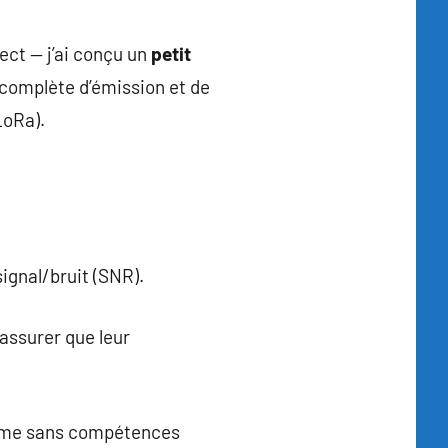
ct — j’ai conçu un
petit
 complète d’émission et de
LoRa).
signal/bruit (SNR).
assurer que leur
 même sans compétences