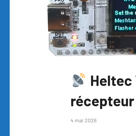
Blog
Heltec 
récepteur
par
4 mai 2026
Aucun
Tutoduino
commentaire