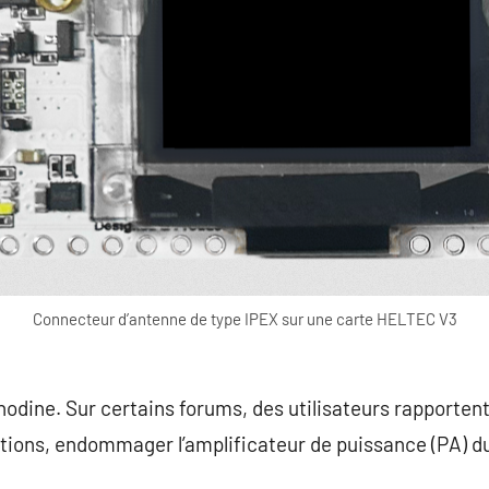
Connecteur d’antenne de type IPEX sur une carte HELTEC V3
nodine. Sur certains forums, des utilisateurs rapportent
tions, endommager l’amplificateur de puissance (PA) du