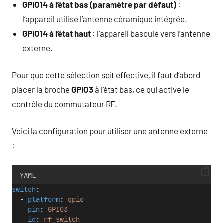
GPIO14 à l’état bas (paramètre par défaut)
:
l’appareil utilise l’antenne céramique intégrée.
GPIO14 à l’état haut
: l’appareil bascule vers l’antenne
externe.
Pour que cette sélection soit effective, il faut d’abord
placer la broche
GPIO3
à l’état bas, ce qui active le
contrôle du commutateur RF.
Voici la configuration pour utiliser une antenne externe
:
YAML
switch
:
  - 
platform
: 
gpio
pin
: 
GPIO3
id
: 
rf_switch