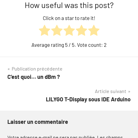
How useful was this post?
Click on a star to rate it!
Average rating
5
/ 5. Vote count:
2
Navigation
Publication précédente
C’est quoi… un dBm ?
de
Article suivant
l’article
LILYGO T-Display sous IDE Arduino
Laisser un commentaire
Votre adresse e-mail ne sera pas publiée.
Les champs