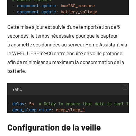
  - 
component.update
: 
bme280_measure
  - 
component.update
: 
battery_voltage
Cette mise à jour est suivie d’une temporisation de 5
secondes, le temps nécessaire pour que le capteur
transmette ses données au serveur Home Assistant via
le Wi-Fi. L’ESP32-C6 entre ensuite en veille profonde
afin de minimiser au maximum la consommation de la
batterie.
YAML
- 
delay
: 
5s
# Delay to ensure that data is sent to H
- 
deep_sleep.enter
: 
deep_sleep_1
Configuration de la veille