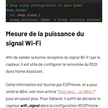
# Deep sleep configuration to save power
deep_sleep
:
id
: 
deep_sleep_1
sleep_duration
: 
15min
# Sleep duration between wak
Mesure de la puissance du
signal Wi-Fi
Afin de valider la bonne réception du signal Wi-Fi par le
capteur, il est utile de configurer la remontée du RSSI
dans Home Assistant.
Cette information est fournie par ESPHome, et a pour
unité le dBm, voir mon article “
C’est quoi… un dBm ?
”
pour en savoir plus. Pour l’obtenir, il suffit de déclarer le
capteur
wifi_signal
dans la configuration d’ESPHome :