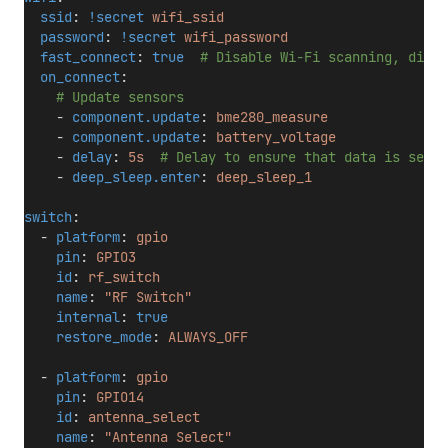
ssid
: 
!secret
wifi_ssid
password
: 
!secret
wifi_password
fast_connect
: 
true
# Disable Wi-Fi scanning, direc
on_connect
:
# Update sensors
    - 
component.update
: 
bme280_measure
    - 
component.update
: 
battery_voltage
    - 
delay
: 
5s
# Delay to ensure that data is sent 
    - 
deep_sleep.enter
: 
deep_sleep_1
switch
:
  - 
platform
: 
gpio
pin
: 
GPIO3
id
: 
rf_switch
name
: 
"RF Switch"
internal
: 
true
restore_mode
: 
ALWAYS_OFF
  - 
platform
: 
gpio
pin
: 
GPIO14
id
: 
antenna_select
name
: 
"Antenna Select"