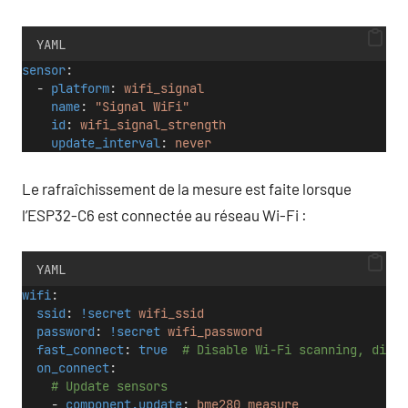
YAML
sensor
:
  - 
platform
: 
wifi_signal
name
: 
"Signal WiFi"
id
: 
wifi_signal_strength
update_interval
: 
never
Le rafraîchissement de la mesure est faite lorsque
l’ESP32-C6 est connectée au réseau Wi-Fi :
YAML
wifi
:
ssid
: 
!secret
wifi_ssid
password
: 
!secret
wifi_password
fast_connect
: 
true
# Disable Wi-Fi scanning, direc
on_connect
:
# Update sensors
    - 
component.update
: 
bme280_measure