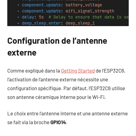
    - 
component.update
: 
battery_voltage
    - 
component.update
: 
wifi_signal_strength
    - 
delay
: 
5s
# Delay to ensure that data is sent 
    - 
deep_sleep.enter
: 
deep_sleep_1
Configuration de l’antenne
externe
Comme expliqué dans la
Getting Started
de l’ESP32C6,
l’activation de l’antenne externe nécessite une
configuration spécifique. Par défaut, l’ESP32C6 utilise
son antenne céramique interne pour le Wi-Fi.
Le choix entre l’antenne interne et une antenne externe
se fait via la broche
GPIO14
.