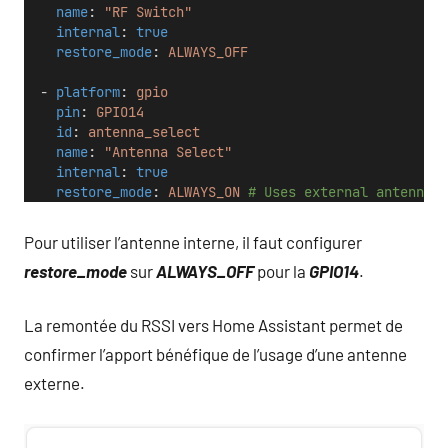
name
: 
"RF Switch"
internal
: 
true
restore_mode
: 
ALWAYS_OFF
  - 
platform
: 
gpio
pin
: 
GPIO14
id
: 
antenna_select
name
: 
"Antenna Select"
internal
: 
true
restore_mode
: 
ALWAYS_ON
# Uses external antenna
Pour utiliser l’antenne interne, il faut configurer
restore_mode
sur
ALWAYS_OFF
pour la
GPIO14
.
La remontée du RSSI vers Home Assistant permet de
confirmer l’apport bénéfique de l’usage d’une antenne
externe.