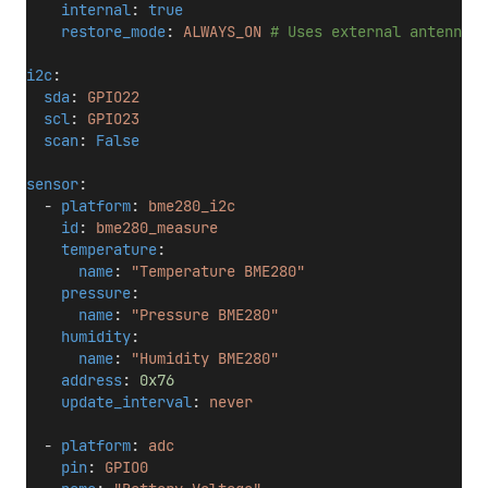
internal
: 
true
restore_mode
: 
ALWAYS_ON
# Uses external antenna
i2c
:
sda
: 
GPIO22
scl
: 
GPIO23
scan
: 
False
sensor
:
  - 
platform
: 
bme280_i2c
id
: 
bme280_measure
temperature
:
name
: 
"Temperature BME280"
pressure
:
name
: 
"Pressure BME280"
humidity
:
name
: 
"Humidity BME280"
address
: 
0x76
update_interval
: 
never
  - 
platform
: 
adc
pin
: 
GPIO0