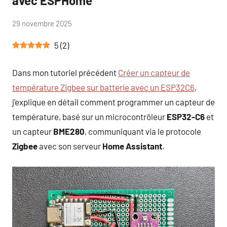
avec ESPHome
par
29 novembre 2025
Aucun
Tutoduino
commentaire
5
(
2
)
Dans mon tutoriel précédent
Créer un capteur de
température Zigbee sur batterie avec un ESP32C6
,
j’explique en détail comment programmer un capteur de
température, basé sur un microcontrôleur
ESP32-C6
et
un capteur
BME280
, communiquant via le protocole
Zigbee
avec son serveur
Home Assistant
.