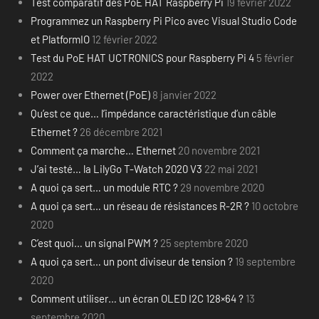
Test comparatif des PoE HAT Raspberry Pi
19 février 2022
Programmez un Raspberry Pi Pico avec Visual Studio Code
et PlatformIO
12 février 2022
Test du PoE HAT UCTRONICS pour Raspberry Pi 4
5 février
2022
Power over Ethernet (PoE)
8 janvier 2022
Qu’est ce que… l’impédance caractéristique d’un câble
Ethernet ?
26 décembre 2021
Comment ça marche… Ethernet
20 novembre 2021
J’ai testé… la LilyGo T-Watch 2020 V3
22 mai 2021
A quoi ça sert… un module RTC ?
29 novembre 2020
A quoi ça sert… un réseau de résistances R-2R ?
10 octobre
2020
C’est quoi… un signal PWM ?
25 septembre 2020
A quoi ça sert… un pont diviseur de tension ?
19 septembre
2020
Comment utiliser… un écran OLED I2C 128×64 ?
13
septembre 2020