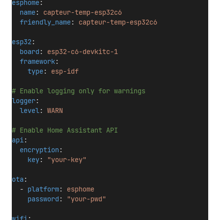
esphome
:
name
: 
capteur-temp-esp32c6
friendly_name
: 
capteur-temp-esp32c6
esp32
:
board
: 
esp32-c6-devkitc-1
framework
:
type
: 
esp-idf
# Enable logging only for warnings
logger
:
level
: 
WARN
# Enable Home Assistant API
api
:
encryption
:
key
: 
"your-key"
ota
:
  - 
platform
: 
esphome
password
: 
"your-pwd"
wifi
: