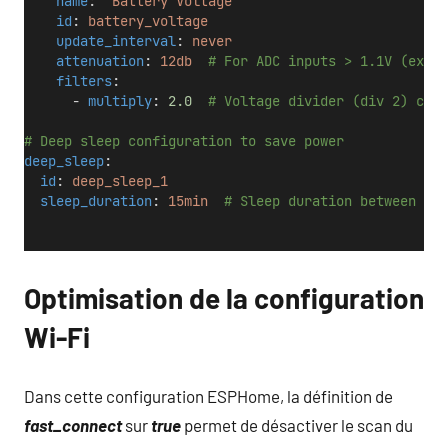
name
: 
"Battery Voltage"
id
: 
battery_voltage
update_interval
: 
never
attenuation
: 
12db
# For ADC inputs > 1.1V (exten
filters
:
      - 
multiply
: 
2.0
# Voltage divider (div 2) comp
# Deep sleep configuration to save power
deep_sleep
:
id
: 
deep_sleep_1
sleep_duration
: 
15min
# Sleep duration between wak
Optimisation de la configuration
Wi-Fi
Dans cette configuration ESPHome, la définition de
fast_connect
sur
true
permet de désactiver le scan du