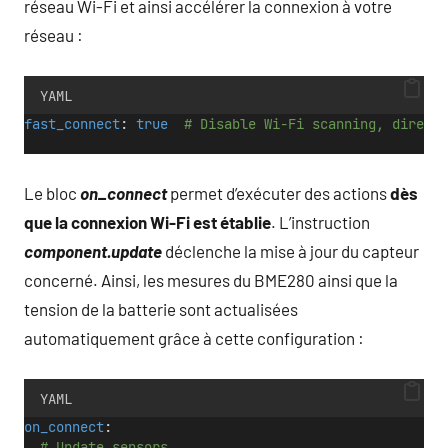
réseau Wi-Fi et ainsi accélérer la connexion à votre
réseau :
YAML
fast_connect
: 
true
# Disable Wi-Fi scanning, direct 
Le bloc
on_connect
permet d’exécuter des actions
dès
que la connexion Wi-Fi est établie
. L’instruction
component.update
déclenche la mise à jour du capteur
concerné. Ainsi, les mesures du BME280 ainsi que la
tension de la batterie sont actualisées
automatiquement grâce à cette configuration :
YAML
on_connect
:
# Update sensors