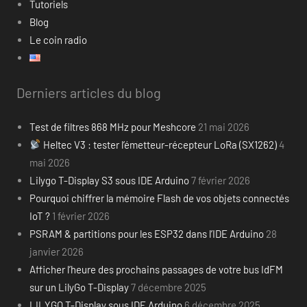
Tutoriels
Blog
Le coin radio
Derniers articles du blog
Test de filtres 868 MHz pour Meshcore
21 mai 2026
Heltec V3 : tester l’émetteur-récepteur LoRa (SX1262)
4
mai 2026
Lilygo T-Display S3 sous IDE Arduino
7 février 2026
Pourquoi chiffrer la mémoire Flash de vos objets connectés
IoT ?
1 février 2026
PSRAM & partitions pour les ESP32 dans l’IDE Arduino
28
janvier 2026
Afficher l’heure des prochains passages de votre bus IdFM
sur un LilyGo T-Display
7 décembre 2025
LILYGO T-Display sous IDE Arduino
6 décembre 2025