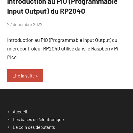
Introduction au PIO (Programmable
Input Output) du RP2040
par
22 décembre 2022
9
Tutoduino
commentaires
Introduction au PIO (Programmable Input Output) du
microcontrôleur RP2040 utilisé dans le Raspberry Pi
Pico
Lire la suite
Accueil
Les bases de l’électronique
Le coin des débutants