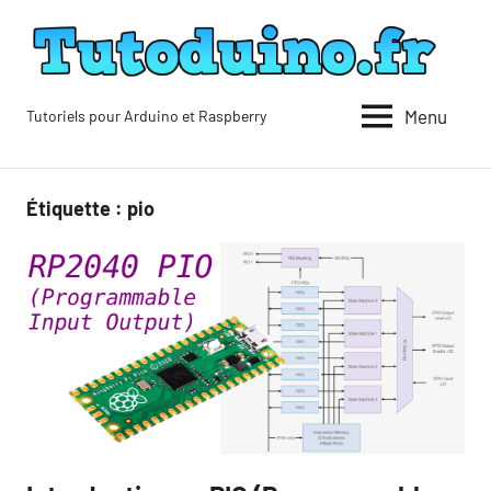
Aller
au
contenu
Menu
Tutoriels pour Arduino et Raspberry
Tutoduino
Étiquette :
pio
Blog