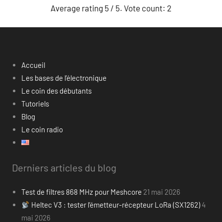
Average rating
5
/ 5. Vote count:
2
Accueil
Les bases de l’électronique
Le coin des débutants
Tutoriels
Blog
Le coin radio
Derniers articles du blog
Test de filtres 868 MHz pour Meshcore
21 mai 2026
Heltec V3 : tester l’émetteur-récepteur LoRa (SX1262)
4
mai 2026