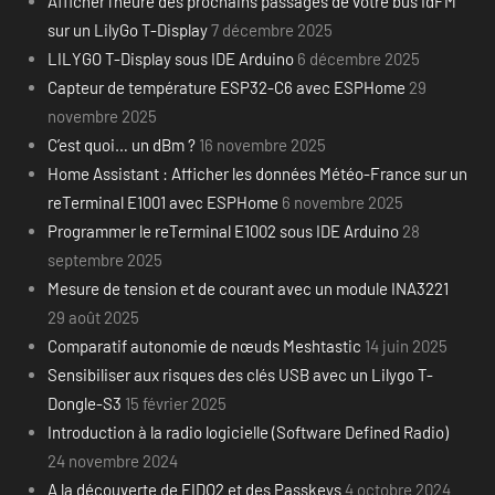
Afficher l’heure des prochains passages de votre bus IdFM
sur un LilyGo T-Display
7 décembre 2025
LILYGO T-Display sous IDE Arduino
6 décembre 2025
Capteur de température ESP32-C6 avec ESPHome
29
novembre 2025
C’est quoi… un dBm ?
16 novembre 2025
Home Assistant : Afficher les données Météo-France sur un
reTerminal E1001 avec ESPHome
6 novembre 2025
Programmer le reTerminal E1002 sous IDE Arduino
28
septembre 2025
Mesure de tension et de courant avec un module INA3221
29 août 2025
Comparatif autonomie de nœuds Meshtastic
14 juin 2025
Sensibiliser aux risques des clés USB avec un Lilygo T-
Dongle-S3
15 février 2025
Introduction à la radio logicielle (Software Defined Radio)
24 novembre 2024
A la découverte de FIDO2 et des Passkeys
4 octobre 2024