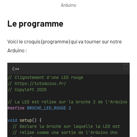
Arduino
Le programme
Voici le croquis (programme) qui va tourner sur notre
Arduino :
C++
// Clignotement d'une LED rouge
// https://tutoduino.fr/
// Copyleft 2020
// La LED est reliee sur la broche 2 de l'Arduino Uno
#define
 BROCHE_LED_ROUGE 2
void
setup
() {
  // Declare la broche sur laquelle la LED est  
  // reliee comme une sortie de l'Arduino Uno