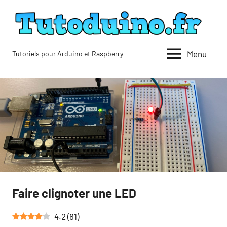
Aller
au
contenu
Menu
Tutoriels pour Arduino et Raspberry
Tutoduino
Faire clignoter une LED
4.2
(
81
)