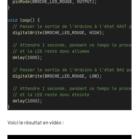
pinMode
(BROCHE_LED_ROUGE, OUTPUT);
}
void
loop
() {
  // Passer le sortie de l'Arduino à l'état HAUT pour
digitalWrite
(BROCHE_LED_ROUGE, HIGH);
  // Attendre 1 seconde, pendant ce temps le processe
  // et la LED reste donc allumee
delay
(
1000
);
  // Passer le sortie de l'Arduino à l'état BAS pour 
digitalWrite
(BROCHE_LED_ROUGE, LOW);    
  // Attendre 1 seconde, pendant ce temps le processe
  // et la LED reste donc éteinte
delay
(
1000
);
}
Voici le résultat en vidéo :