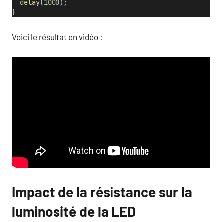
delay
(
1000
);                       
}
Voici le résultat en vidéo :
Impact de la résistance sur la
luminosité de la LED