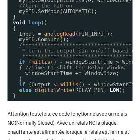
//turn the PID on
myPID.SetMode(AUTOMATIC);
}
void
loop
()
{
Input 
=
analogRead
(PIN_INPUT);
myPID.Compute();
/*************************************
* turn the output pin on/off based on
*************************************
if
(
millis
() 
-
windowStartTime > Windo
{ 
//time to shift the Relay Window
windowStartTime 
+
=
WindowSize;
}
if
(Output < 
millis
() 
-
windowStartTim
else
digitalWrite
(RELAY_PIN, 
LOW
);
}
Attention toutefois, ce code fonctionne avec un relais
NC (Normally Closed). Avec un relais NC la plaque
chauffante est alimentée lorsque le relais est fermé et