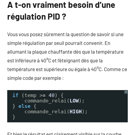
A t-on vraiment besoin d’une
régulation PID ?
Vous vous posez sûrement la question de savoir si une
simple régulation par seuil pourrait convenir. En
allumant la plaque chauffante dès que la température
est inférieure à 40°C et l’éteignant dès que la
température est supérieure ou égale à 40°C. Comme ce
simple code par exemple :
?
if
(temp >
=
40
) {
commande_relai(
LOW
);
} 
else
{
commande_relai(
HIGH
);
}
Et bien le résultat est clairement visible sur la courbe