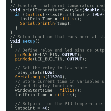
}
// Function that print temperature each 
void
printTemperatureEverySec(
double
tem
if
((
millis
()
-
lastPrintTime) > 
1000
) {
lastPrintTime 
=
millis
();
Serial.println
(temp);
}
}
// Setup function that runs once at star
void
setup
()
{
// Define relay and led pins as output
pinMode
(RELAY_PIN, 
OUTPUT
);
pinMode
(LED_BUILTIN, 
OUTPUT
);
// Set the relay to low state
relay_state(
LOW
);
Serial.begin
(
115200
);
// Store current time in variables use
// and display functions
windowStartTime 
=
millis
();
lastPrintTime 
=
millis
();
// Setpoint for the PID temperature co
Setpoint 
=
40
;