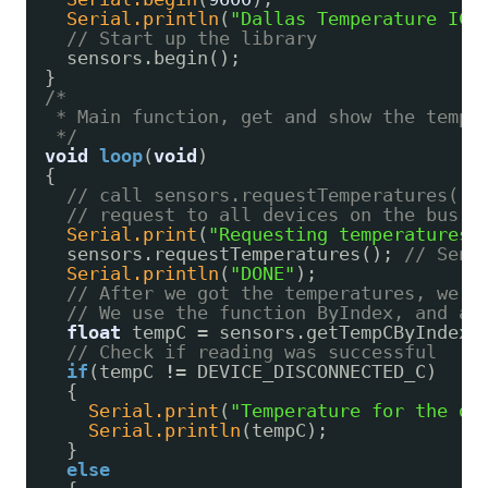
Serial.println
(
"Dallas Temperature IC 
// Start up the library
sensors.begin();
}
/*
* Main function, get and show the tempe
*/
void
loop
(
void
)
{ 
// call sensors.requestTemperatures() 
// request to all devices on the bus
Serial.print
(
"Requesting temperatures.
sensors.requestTemperatures(); 
// Send
Serial.println
(
"DONE"
);
// After we got the temperatures, we c
// We use the function ByIndex, and as
float
tempC 
=
sensors.getTempCByIndex(
// Check if reading was successful
if
(tempC 
!
=
DEVICE_DISCONNECTED_C) 
{
Serial.print
(
"Temperature for the de
Serial.println
(tempC);
} 
else