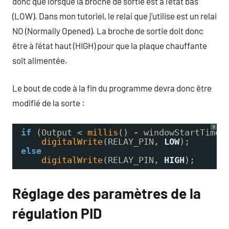
donc que lorsque la broche de sortie est à l’état bas
(LOW). Dans mon tutoriel, le relai que j’utilise est un relai
NO (Normally Opened). La broche de sortie doit donc
être à l’état haut (HIGH) pour que la plaque chauffante
soit alimentée.
Le bout de code à la fin du programme devra donc être
modifié de la sorte :
?
if
(Output < 
millis
() 
-
windowStartTime)
digitalWrite
(RELAY_PIN, 
LOW
);
else
digitalWrite
(RELAY_PIN, 
HIGH
);
Réglage des paramètres de la
régulation PID