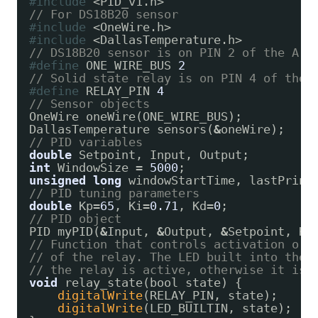
#include
<PID_v1.h>
// For DS18B20 sensor
#include
<OneWire.h>
#include
<DallasTemperature.h>
// DS18B20 sensor is on PIN 2 of the Ard
#define
ONE_WIRE_BUS 
2
// Solid state relay is on PIN 4 of the 
#define
RELAY_PIN 
4
// Sensor objects
OneWire oneWire(ONE_WIRE_BUS);
DallasTemperature sensors(
&
oneWire);
// PID variables
double
Setpoint, Input, Output;
int
WindowSize 
=
5000
;
unsigned
long
windowStartTime, lastPrint
// PID tuning parameters
double
Kp
=
65
, Ki
=
0.71
, Kd
=
0
;
// PID object
PID myPID(
&
Input, 
&
Output, 
&
Setpoint, Kp
// Function that controls activation or 
// of the relay. The LED built into the 
// the relay is active, otherwise it is 
void
relay_state(bool state) {
digitalWrite
(RELAY_PIN, state);
digitalWrite
(LED_BUILTIN, state);