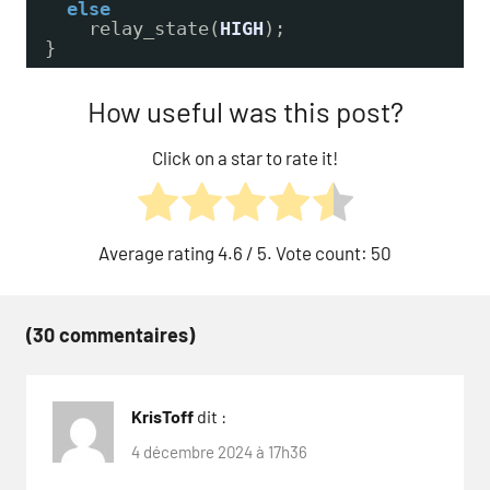
else
relay_state(
HIGH
);
}
How useful was this post?
Click on a star to rate it!
Average rating
4.6
/ 5. Vote count:
50
(30 commentaires)
KrisToff
dit :
4 décembre 2024 à 17h36