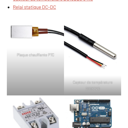
Relai statique DC-DC
Plaque chauffante PTC
Capteur de température
DS18B20