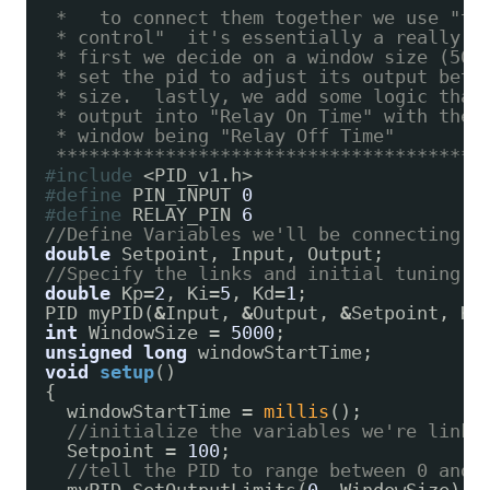
*   to connect them together we use "ti
* control"  it's essentially a really s
* first we decide on a window size (500
* set the pid to adjust its output betw
* size.  lastly, we add some logic that
* output into "Relay On Time" with the 
* window being "Relay Off Time"
***************************************
#include
<PID_v1.h>
#define
PIN_INPUT 
0
#define
RELAY_PIN 
6
//Define Variables we'll be connecting t
double
Setpoint, Input, Output;
//Specify the links and initial tuning p
double
Kp
=
2
, Ki
=
5
, Kd
=
1
;
PID myPID(
&
Input, 
&
Output, 
&
Setpoint, Kp
int
WindowSize 
=
5000
;
unsigned
long
windowStartTime;
void
setup
()
{
windowStartTime 
=
millis
();
//initialize the variables we're linke
Setpoint 
=
100
;
//tell the PID to range between 0 and 
myPID.SetOutputLimits(
0
, WindowSize);