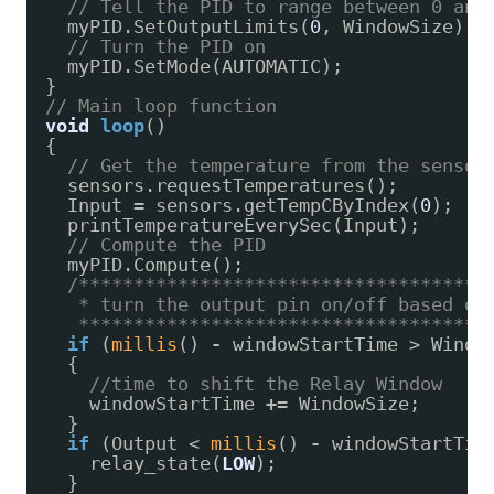
// Tell the PID to range between 0 and
myPID.SetOutputLimits(
0
, WindowSize);
// Turn the PID on
myPID.SetMode(AUTOMATIC);
}
// Main loop function
void
loop
()
{
// Get the temperature from the sensor
sensors.requestTemperatures();
Input 
=
sensors.getTempCByIndex(
0
);
printTemperatureEverySec(Input);
// Compute the PID
myPID.Compute();
/*************************************
* turn the output pin on/off based on
*************************************
if
(
millis
() 
-
windowStartTime > Windo
{
//time to shift the Relay Window
windowStartTime 
+
=
WindowSize;
}
if
(Output < 
millis
() 
-
windowStartTim
relay_state(
LOW
);
}