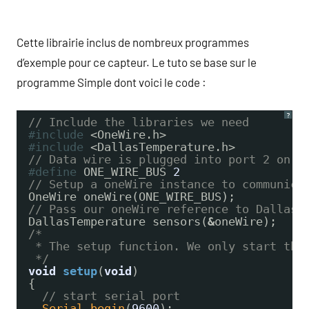
Cette librairie inclus de nombreux programmes
d’exemple pour ce capteur. Le tuto se base sur le
programme Simple dont voici le code :
?
// Include the libraries we need
#include
<OneWire.h>
#include
<DallasTemperature.h>
// Data wire is plugged into port 2 on t
#define
ONE_WIRE_BUS 
2
// Setup a oneWire instance to communica
OneWire oneWire(ONE_WIRE_BUS);
// Pass our oneWire reference to Dallas 
DallasTemperature sensors(
&
oneWire);
/*
* The setup function. We only start the
*/
void
setup
(
void
)
{
// start serial port
Serial.begin
(
9600
);