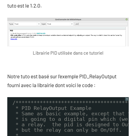
tuto est le 1.2.0.
Librairie PID utilisée dans ce tutoriel
Notre tuto est basé sur l’exemple PID_RelayOutput
fourni avec la librairie dont voici le code :
?
/***************************************
* PID RelayOutput Example
* Same as basic example, except that th
* is going to a digital pin which (we p
* a relay.  the pid is designed to Outp
* but the relay can only be On/Off.
*